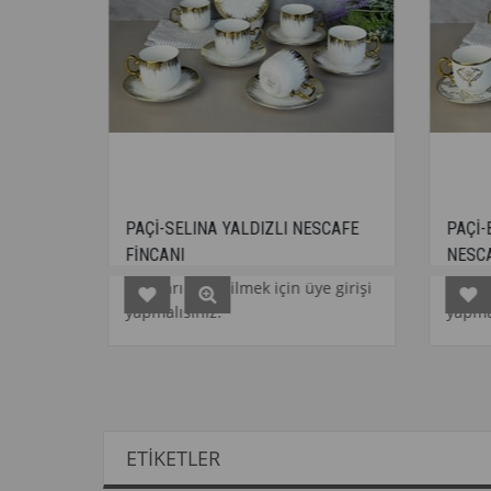
PAÇİ-SELINA YALDIZLI NESCAFE
PAÇİ-BERGÜZAR 
FİNCANI
NESCAFE FİNCA
Fiyatları görebilmek için üye girişi
Fiyatları görebil
yapmalısınız.
yapmalısınız.
ETIKETLER