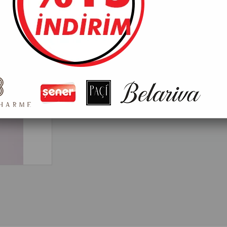
Fiyatları görebilmek için üye girişi yapmalısınız
Tavsiye Et
Yorum Yaz