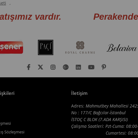
seti
,
atışımız vardır. Perakende sa
işkileri
İletişim
Adres:
Mahmutbey Mahallesi 242
No : 177/C Bağcılar-İstanbul
İSTOÇ C BLOK (7.ADA KARŞISI)
eşmesi
Çalışma Saatleri: Pzt-Cuma: 08:00
tış Sözleşmesi
Cumartesi: 08:00-1