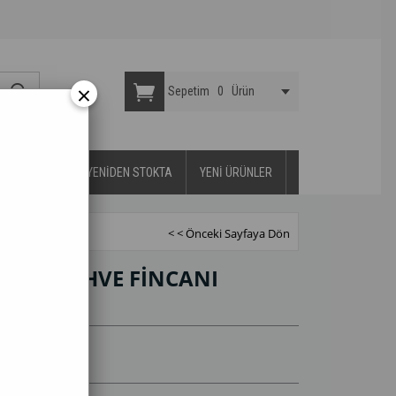
×
Sepetim
0
Ürün
YA DAYANIKLI
YENİDEN STOKTA
YENİ ÜRÜNLER
< < Önceki Sayfaya Dön
6'LI KAHVE FİNCANI