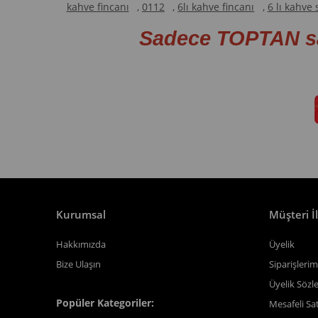
kahve fincanı
,
0112
,
6lı kahve fincanı
,
6 lı kahve 
Sadece TOPTAN s
Kurumsal
Müşteri İl
Hakkımızda
Üyelik
Bize Ulaşın
Siparişlerim
Üyelik Sözl
Popüler Kategoriler:
Mesafeli Sa