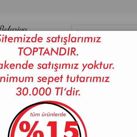
NYO
DİĞER
DAMA
BAMBU ÜRÜNLER
CAM ÜRÜNLER
ISI
AL CHARME-VERONICA 6'LI KAHVE FİNCANI
ROYAL CHARME-VERONICA 
(P/ROY-0112)
Marka
Royal Charme