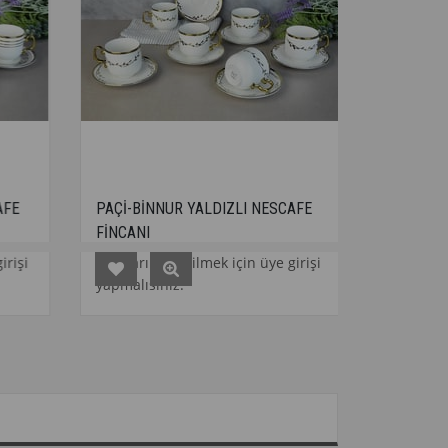
PAÇİ-BİNNUR YALDIZLI NESCAFE
PAÇİ-NİL YALDIZLI
FİNCANI
FİNCANI
Fiyatları görebilmek için üye girişi
Fiyatları görebilmek
yapmalısınız.
yapmalısınız.