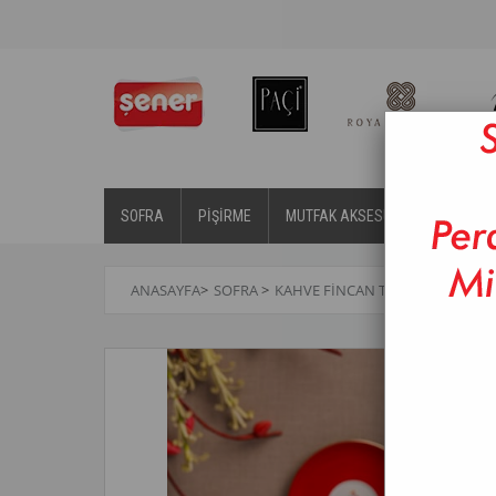
SOFRA
PİŞİRME
MUTFAK AKSESUARLARI
BA
ANASAYFA
>
SOFRA
>
KAHVE FINCAN TAKIMLARI
>
ROY