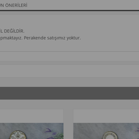
N ÖNERILERI
İL DEĞİLDİR.
yapmaktayız. Perakende satışımız yoktur.