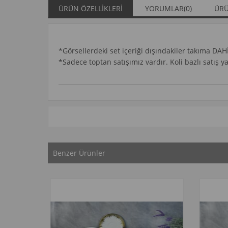
ÜRÜN ÖZELLIKLERI
YORUMLAR
(0)
ÜRÜ
*Görsellerdeki set içeriği dışındakiler takıma DAH
*Sadece toptan satışımız vardır. Koli bazlı satış 
Benzer Ürünler