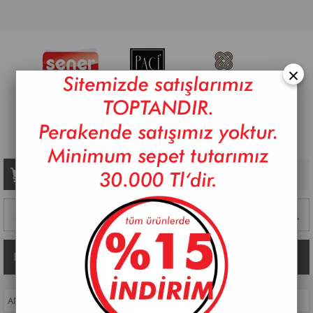
×
Sepetim
0
Ürün
Kategoriler
ANASAYFA
>
ROYAL CHARME