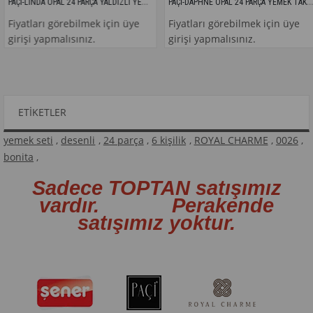
PAÇİ-LINDA OPAL 24 PARÇA YALDIZLI YEMEK TAKIMI
PAÇİ-DAPHNE OPAL 24 PARÇA YEMEK TAKIMI
tları görebilmek için üye
Fiyatları görebilmek için üye
Fi
şi yapmalısınız.
girişi yapmalısınız.
gi
ETIKETLER
yemek seti
,
desenli
,
24 parça
,
6 kişilik
,
ROYAL CHARME
,
0026
,
bonita
,
Sadece TOPTAN satışımız
vardır. Perakende
satışımız yoktur.