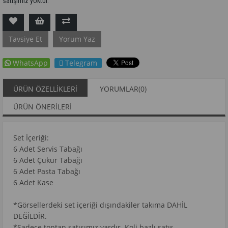
satışımız yoktur.
Tavsiye Et
Yorum Yaz
WhatsApp
Telegram
ÜRÜN ÖZELLIKLERI
YORUMLAR
(0)
ÜRÜN ÖNERILERI
Set İçeriği:
6 Adet Servis Tabağı
6 Adet Çukur Tabağı
6 Adet Pasta Tabağı
6 Adet Kase
*Görsellerdeki set içeriği dışındakiler takıma DAHİL
DEĞİLDİR.
*Sadece toptan satışımız vardır. Koli bazlı satış