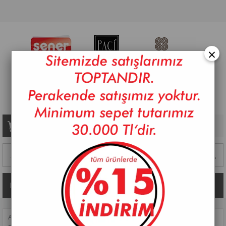
×
Sepetim
0
Ürün
Kategoriler
ANASAYFA
>
SOFRA
>
YEMEK TAKIMLARI
>