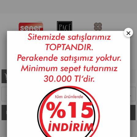
×
Sepetim
0
Ürün
Kategoriler