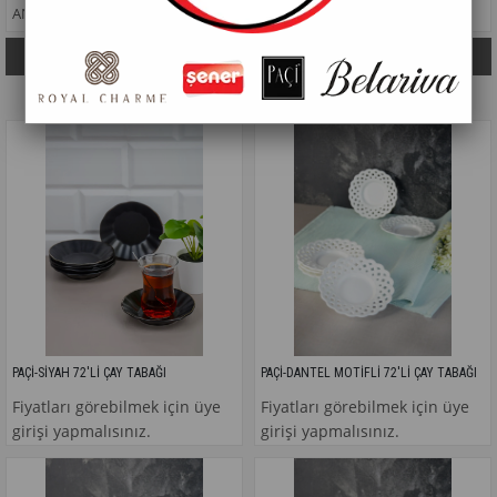
ANASAYFA
>
SOFRA
>
ÇAY TAKIMLARI
>
ÇAY TABAKLARI
Filtreleme
Sıralama
PAÇİ-SİYAH 72'Lİ ÇAY TABAĞI
PAÇİ-DANTEL MOTİFLİ 72'Lİ ÇAY TABAĞI
Fiyatları görebilmek için üye
Fiyatları görebilmek için üye
girişi yapmalısınız.
girişi yapmalısınız.