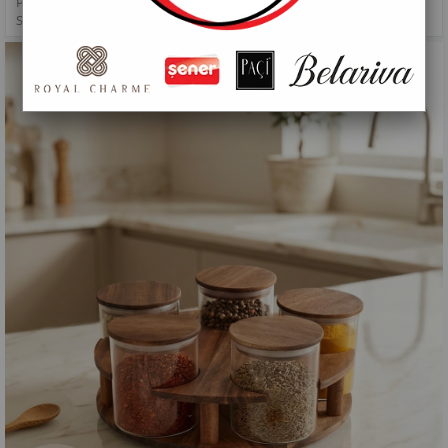
PAÇİ-YUVARLAK 5'Lİ AKASYA STANDLI DÖNER BAHARATLIK
SETİ