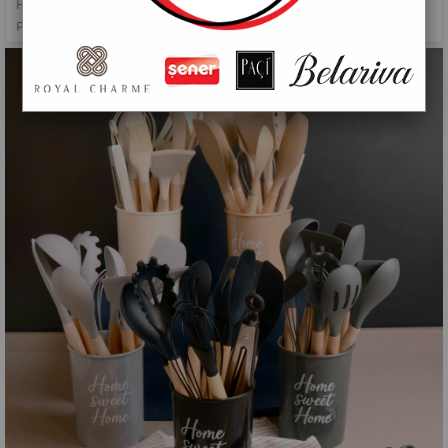
HAZIRLIK GEREÇLERI
>
PAÇİ-YUVARLAK 12 PARÇA SİLİKON MUTFAK SETİ