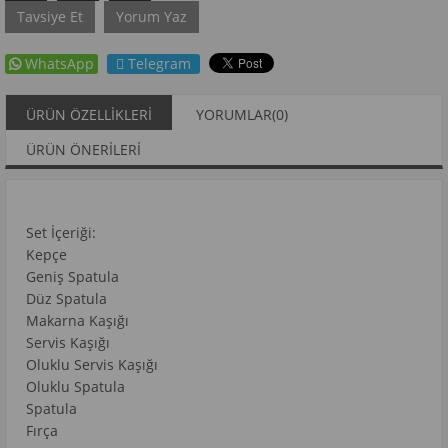
Tavsiye Et
Yorum Yaz
WhatsApp
Telegram
ÜRÜN ÖZELLIKLERI
YORUMLAR
(0)
ÜRÜN ÖNERILERI
Set İçeriği:
Kepçe
Geniş Spatula
Düz Spatula
Makarna Kaşığı
Servis Kaşığı
Oluklu Servis Kaşığı
Oluklu Spatula
Spatula
Fırça