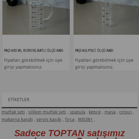
AÇİ-600 ML BOROSİLİKATLI ÖLÇÜ KABI
PAÇİ-KULPSUZ ÖLÇÜ KABI
iyatları görebilmek için üye
Fiyatları görebilmek için üye
irişi yapmalısınız.
girişi yapmalısınız.
ETIKETLER
mutfak seti
,
silikon mutfak seti
,
spatula
,
kepçe
,
maşa
,
çırpıcı
,
makarna kaşığı
,
servis kaşığı
,
fırça
,
900381
,
Sadece TOPTAN satışımız