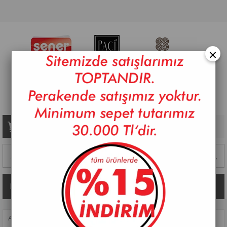
×
Sepetim
0
Ürün
Kategoriler
ANASAYFA
>
MUTFAK AKSESUARLARI
>