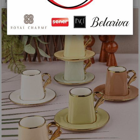
PAÇİ-VELVET YALDIZLI RENKLİ KAHVE FİNCANI