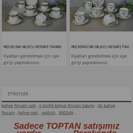
PAÇİ-BERGÜZAR YALDIZLI NESCAFE FİNCANI
-SELINA YALDIZLI NESCAFE FİNCANI
PA
atları görebilmek için üye
Fiyatları görebilmek için üye
Fi
işi yapmalısınız.
girişi yapmalısınız.
gi
ETIKETLER
kahve fincanı seti
,
6 kişilik kahve fincanı takımı
,
6lı kahve
fincanı
,
kahve seti
,
yaldızlı
,
900349
,
Sadece TOPTAN satışımız