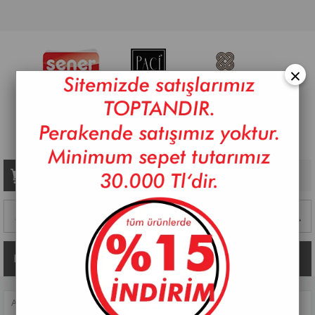
×
Sepetim
0
Ürün
Kategoriler
ANASAYFA
>
SOFRA
>
KAHVE FINCAN TAKIMLARI
>