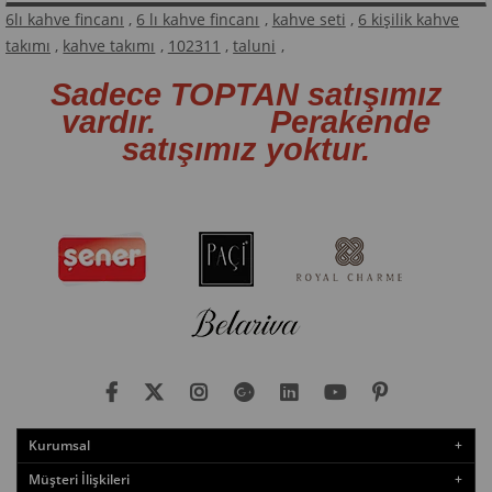
6lı kahve fincanı
,
6 lı kahve fincanı
,
kahve seti
,
6 kişilik kahve
takımı
,
kahve takımı
,
102311
,
taluni
,
Sadece TOPTAN satışımız
vardır. Perakende
satışımız yoktur.
Kurumsal
Müşteri İlişkileri