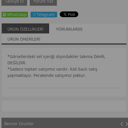
Tavsiye Et
Yorum Yaz
WhatsApp
Telegram
ÜRÜN ÖZELLIKLERI
YORUMLAR
(0)
ÜRÜN ÖNERILERI
*Görsellerdeki set içeriği dışındakiler takıma DAHİL
DEĞİLDİR.
*Sadece toptan satışımız vardır. Koli bazlı satış
yapmaktayız. Perakende satışımız yoktur.
Benzer Ürünler