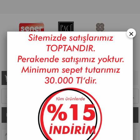
×
Sepetim
0
Ürün
Kategoriler
ANASAYFA
>
SOFRA
>
KAHVE FINCAN TAKIMLARI
>