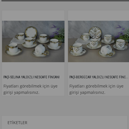
PAÇİ-BERGÜZAR YALDIZLI NESCAFE FİNCANI
PAÇİ-SELINA YALDIZLI NESCAFE FİNCANI
Fiyatları görebilmek için üye
Fiyatları görebilmek için üye
girişi yapmalısınız.
girişi yapmalısınız.
ETIKETLER