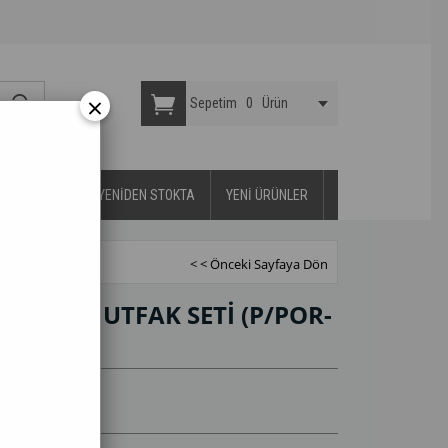
×
Sepetim
0
Ürün
YA DAYANIKLI
YENİDEN STOKTA
YENİ ÜRÜNLER
< < Önceki Sayfaya Dön
TANDLI MUTFAK SETİ
(P/POR-