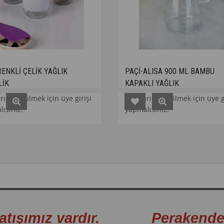
K YAĞLIK
PAÇİ-ALISA 900 ML BAMBU
KAPAKLI YAĞLIK
k için üye girişi
Fiyatları görebilmek için üye girişi
yapmalısınız.
atışımız vardır. Perakende sa