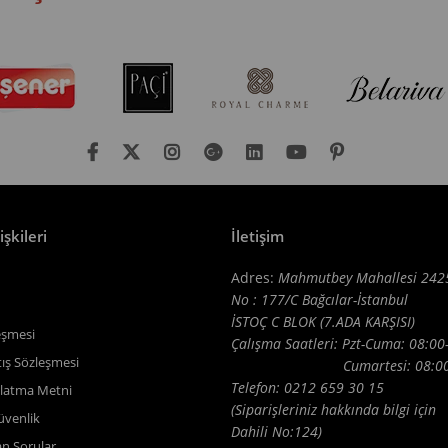
işkileri
İletişim
Adres:
Mahmutbey Mahallesi 242
No : 177/C Bağcılar-İstanbul
İSTOÇ C BLOK (7.ADA KARŞISI)
eşmesi
Çalışma Saatleri: Pzt-Cuma: 08:00
tış Sözleşmesi
Cumartesi: 08:00-1
Telefon: 0212 659 30 15
latma Metni
(Siparişleriniz hakkında bilgi için
Güvenlik
Dahili No:124)
an Sorular