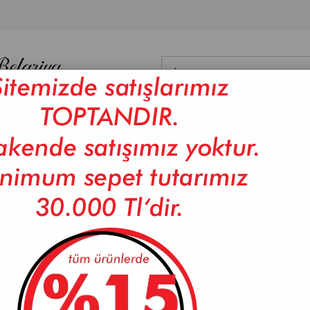
NYO
DİĞER
DAMA
BAMBU ÜRÜNLER
CAM ÜRÜNLER
ISI
LIK
>
PAÇİ-NORA 5'Lİ BAMBU STANDLI MUTFAK SETİ
PAÇİ-NORA 5'Lİ BAMBU S
102034)
Marka
PAÇİ