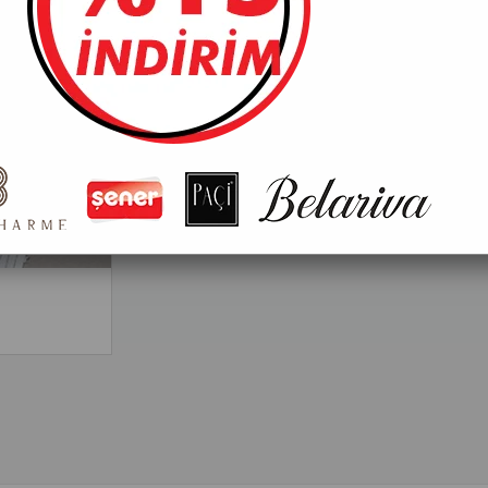
Fiyatları görebilmek için üye girişi yapmalısınız
Tavsiye Et
Yorum Yaz