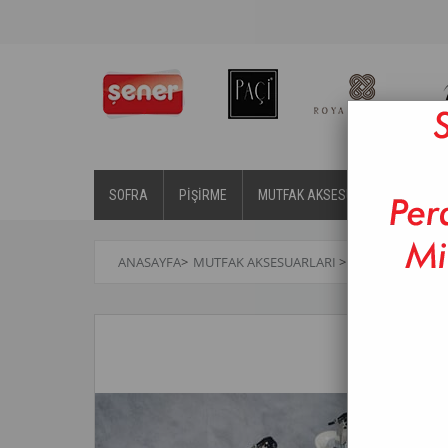
SOFRA
PİŞİRME
MUTFAK AKSESUARLARI
BA
ANASAYFA
>
MUTFAK AKSESUARLARI
>
YAĞLIK & SIRKE