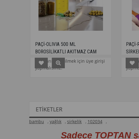
PAÇİ-OLIVIA 500 ML
PAÇİ-RENKLİ ÇELİ
BOROSİLİKATLI AKITMAZ CAM
SİRKELİK
YAĞLIK
Fiyatları görebilmek için üye girişi
Fiyatları görebilme
yapmalısınız.
yapmalısınız.
ETIKETLER
bambu
,
yağlık
,
sirkelik
,
102034
,
Sadece TOPTAN s