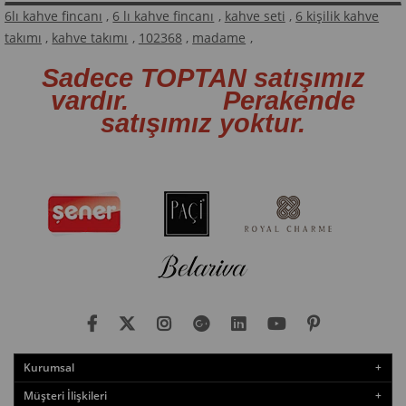
6lı kahve fincanı
,
6 lı kahve fincanı
,
kahve seti
,
6 kişilik kahve
takımı
,
kahve takımı
,
102368
,
madame
,
Sadece TOPTAN satışımız
vardır. Perakende
satışımız yoktur.
Kurumsal
Müşteri İlişkileri