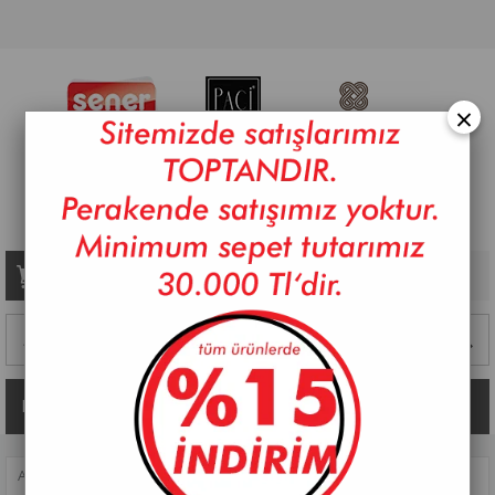
×
Sepetim
0
Ürün
Kategoriler
ANASAYFA
>
SOFRA
>
KAHVE FINCAN TAKIMLARI
>