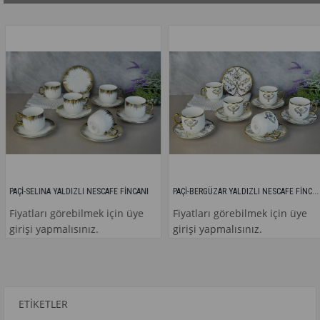
PAÇİ-BERGÜZAR YALDIZLI NESCAFE FİNCANI
PAÇİ-SELINA YALDIZLI NESCAFE FİNCANI
Fiyatları görebilmek için üye
Fiyatları görebilmek için üye
girişi yapmalısınız.
girişi yapmalısınız.
ETIKETLER