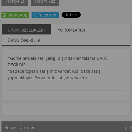
Tavsiye Et
Yorum Yaz
WhatsApp
Telegram
ÜRÜN ÖZELLIKLERI
YORUMLAR
(0)
ÜRÜN ÖNERILERI
*Görsellerdeki set içeriği dışındakiler takıma DAHİL
DEĞİLDİR.
*Sadece toptan satışımız vardır. Koli bazlı satış
yapmaktayız. Perakende satışımız yoktur.
Benzer Ürünler