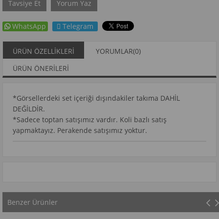
Tavsiye Et
Yorum Yaz
WhatsApp
Telegram
ÜRÜN ÖZELLIKLERI
YORUMLAR
(0)
ÜRÜN ÖNERILERI
*Görsellerdeki set içeriği dışındakiler takıma DAHİL
DEĞİLDİR.
*Sadece toptan satışımız vardır. Koli bazlı satış
yapmaktayız. Perakende satışımız yoktur.
Benzer Ürünler