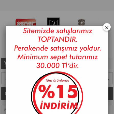
×
Sepetim
0
Ürün
Kategoriler
ANASAYFA
>
SOFRA
>
KASELER
>