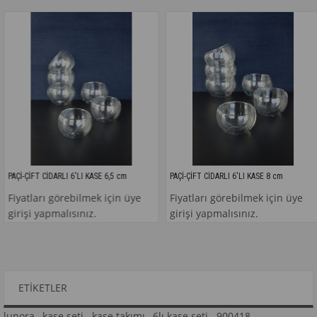
İFT CİDARLI 6'LI KASE 6,5 cm
PAÇİ-ÇİFT CİDARLI 6'LI KASE 8 cm
PAÇİ
tları görebilmek için üye
Fiyatları görebilmek için üye
Fiy
i yapmalısınız.
girişi yapmalısınız.
gir
ETIKETLER
lunora
,
kase seti
,
kase takımı
,
6lı kase seti
,
900418
,