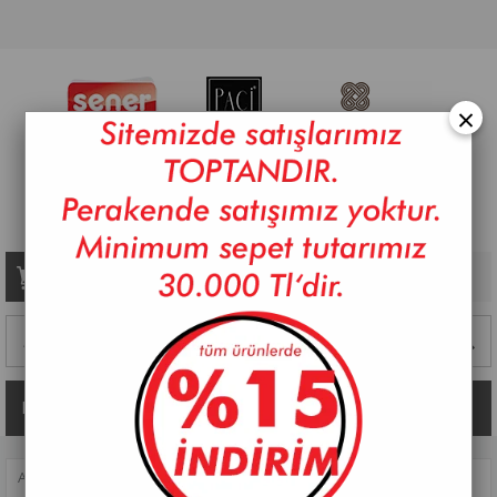
×
Sepetim
0
Ürün
Kategoriler
ANASAYFA
>
MUTFAK AKSESUARLARI
>
YAĞLIK & SIRKELIK
>