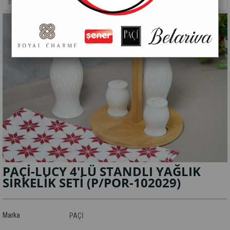
PAÇİ-LUCY 4'LÜ STANDLI YAĞLIK SİRKELİK SETİ
PAÇİ-LUCY 4'LÜ STANDLI YAĞLIK
SİRKELİK SETİ
(P/POR-102029)
Marka
PAÇİ