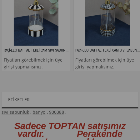
PAÇİ-LEO BATTAL TEKLİ CAM SIVI SABUNLUK
PAÇİ-LEO BATTAL TEKLİ CAM SIVI SABUNLUK
atları görebilmek için üye
Fiyatları görebilmek için üye
F
işi yapmalısınız.
girişi yapmalısınız.
g
ETIKETLER
sıvı sabunluk
,
banyo
,
900388
,
Sadece TOPTAN satışımız
vardır. Perakende