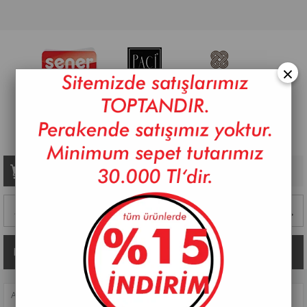
×
Sepetim
0
Ürün
Kategoriler
ANASAYFA
>
BANYO
>
SABUNLUKLAR
>