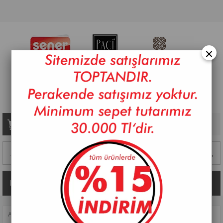
×
Sepetim
0
Ürün
Kategoriler
ANASAYFA
>
BANYO
>
SABUNLUKLAR
>