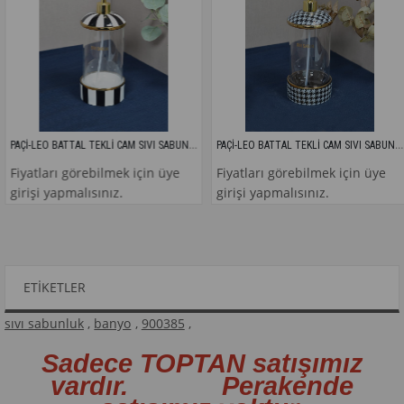
PAÇİ-LEO BATTAL TEKLİ CAM SIVI SABUNLUK
PAÇİ-LEO BATTAL TEKLİ CAM SIVI SABUNLUK
tları görebilmek için üye
Fiyatları görebilmek için üye
Fiy
i yapmalısınız.
girişi yapmalısınız.
gir
ETIKETLER
sıvı sabunluk
,
banyo
,
900385
,
Sadece TOPTAN satışımız
vardır. Perakende