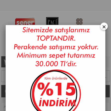
×
Sepetim
0
Ürün
Kategoriler
ANASAYFA
>
MUTFAK AKSESUARLARI
>