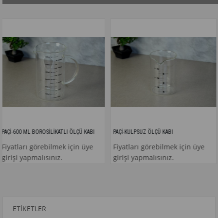
ROSİLİKATLI ÖLÇÜ KABI
PAÇİ-KULPSUZ ÖLÇÜ KABI
rebilmek için üye
Fiyatları görebilmek için üye
Fiyatları 
lısınız.
girişi yapmalısınız.
girişi yap
ETIKETLER