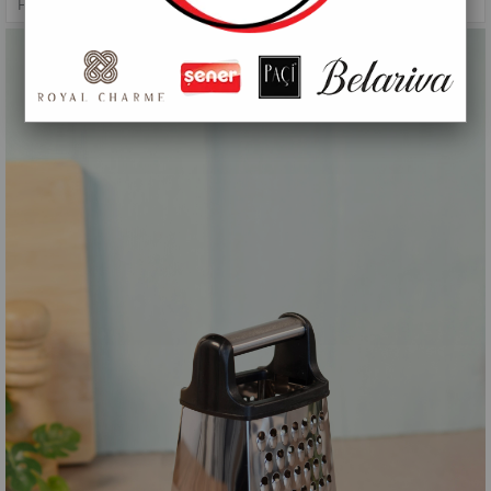
HAZIRLIK GEREÇLERI
>
PAÇİ-KÜÇÜK ÇELİK RENDE