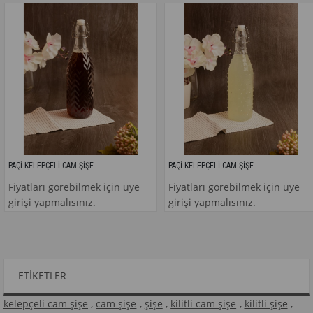
İ-KELEPÇELİ CAM ŞİŞE
PAÇİ-KELEPÇELİ CAM ŞİŞE
P
atları görebilmek için üye
Fiyatları görebilmek için üye
F
işi yapmalısınız.
girişi yapmalısınız.
g
ETIKETLER
kelepçeli cam şişe
,
cam şişe
,
şişe
,
kilitli cam şişe
,
kilitli şişe
,