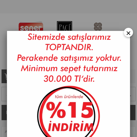
×
Sepetim
0
Ürün
Kategoriler
ANASAYFA
>
MUTFAK AKSESUARLARI
>
CAM ŞIŞELER
>