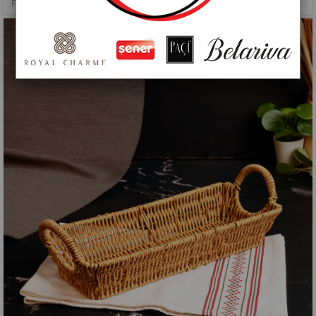
PAÇİ-HASIR ORTA DİKDÖRTGEN KULPLU MEYVELİK