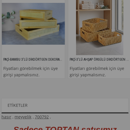
PAÇİ-BAMBU 3'LÜ DİKDÖRTGEN DEKORATİF ORGANİZER
PAÇİ-3'LÜ AHŞAP ÖRGÜLÜ DİKDÖRTGEN SEPET
PAÇ
tları görebilmek için üye
Fiyatları görebilmek için üye
Fiy
i yapmalısınız.
girişi yapmalısınız.
gir
ETIKETLER
hasır
,
meyvelik
,
700792
,
Sadece TOPTAN satışımız