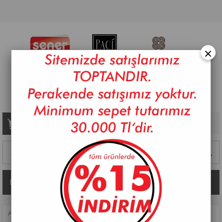
×
Sepetim
0
Ürün
Kategoriler
ANASAYFA
>
MUTFAK AKSESUARLARI
>
SAKLAMA KAPLARI
>