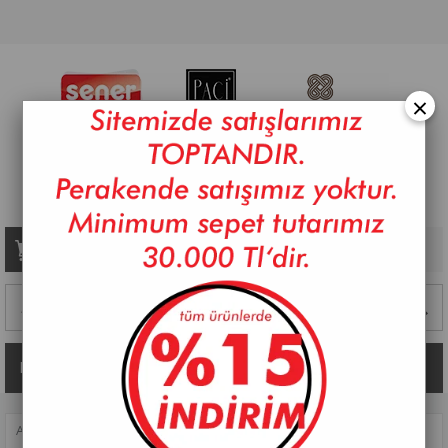
×
Sepetim
0
Ürün
Kategoriler
ANASAYFA
>
SOFRA
>
KAHVE FINCAN TAKIMLARI
>