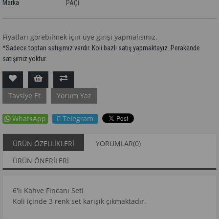
Marka
PAÇİ
Fiyatları görebilmek için üye girişi yapmalısınız.
*Sadece toptan satışımız vardır. Koli bazlı satış yapmaktayız. Perakende
satışımız yoktur.
Tavsiye Et
Yorum Yaz
WhatsApp
Telegram
ÜRÜN ÖZELLIKLERI
YORUMLAR
(0)
ÜRÜN ÖNERILERI
6'lı Kahve Fincanı Seti
Koli içinde 3 renk set karışık çıkmaktadır.