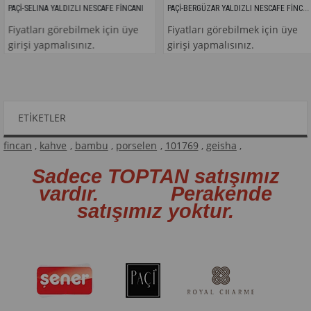
PAÇİ-BERGÜZAR YALDIZLI NESCAFE FİNCANI
AÇİ-SELINA YALDIZLI NESCAFE FİNCANI
iyatları görebilmek için üye
Fiyatları görebilmek için üye
irişi yapmalısınız.
girişi yapmalısınız.
ETIKETLER
fincan
,
kahve
,
bambu
,
porselen
,
101769
,
geisha
,
Sadece TOPTAN satışımız
vardır. Perakende
satışımız yoktur.