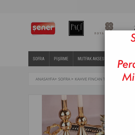
SOFRA
PİŞİRME
MUTFAK AKSESUARLARI
BA
ANASAYFA
>
SOFRA
>
KAHVE FINCAN TAKIMLARI
>
PAÇ