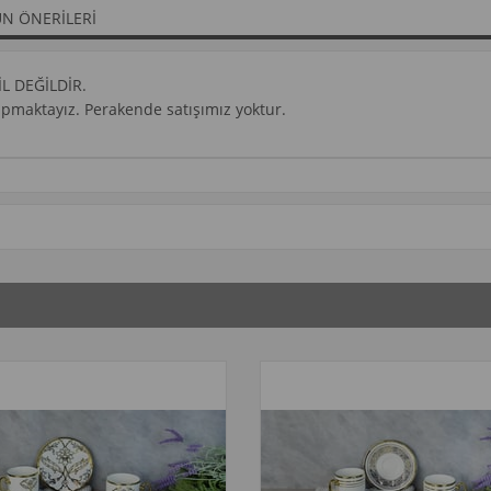
N ÖNERILERI
İL DEĞİLDİR.
yapmaktayız. Perakende satışımız yoktur.