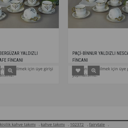
LDIZLI
PAÇİ-BİNNUR YALDIZLI NESCAFE
FİNCANI
için üye girişi
Fiyatları görebilmek için üye girişi
yapmalısınız.
 kişilik kahve takımı
,
kahve takımı
,
102372
,
fairytale
,