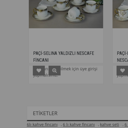
PAÇİ-SELINA YALDIZLI NESCAFE
PAÇİ-BERGÜZAR YA
FİNCANI
NESCAFE FİNCANI
Fiyatları görebilmek için üye girişi
Fiyatları görebilmek 
yapmalısınız.
yapmalısınız.
ETIKETLER
6lı kahve fincanı
,
6 lı kahve fincanı
,
kahve seti
,
6