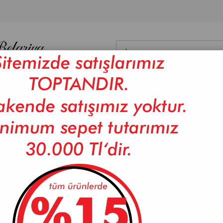
NYO
DİĞER
DAMA
BAMBU ÜRÜNLER
CAM ÜRÜNLER
ISI
İ-FAIRYTALE 6'LI KAHVE FİNCANI
PAÇİ-FAIRYTALE 6'LI KAH
Marka
PAÇİ