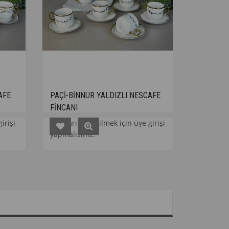
PAÇİ-BİNNUR YALDIZLI NESCAFE
PAÇİ-NİL YALDIZLI NE
FİNCANI
FİNCANI
Fiyatları görebilmek için üye girişi
Fiyatları görebilmek içi
yapmalısınız.
yapmalısınız.