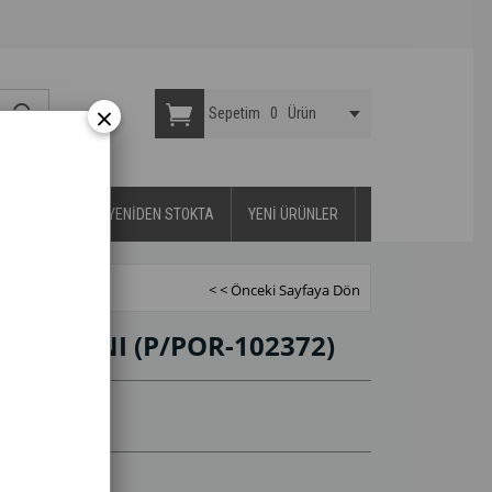
×
Sepetim
0
Ürün
YA DAYANIKLI
YENİDEN STOKTA
YENİ ÜRÜNLER
< < Önceki Sayfaya Dön
VE FİNCANI
(P/POR-102372)