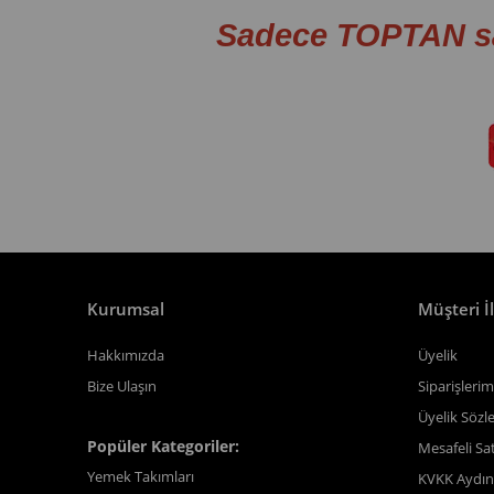
Sadece TOPTAN s
Kurumsal
Müşteri İl
Hakkımızda
Üyelik
Bize Ulaşın
Siparişlerim
Üyelik Sözl
Popüler Kategoriler:
Mesafeli Sa
Yemek Takımları
KVKK Aydın