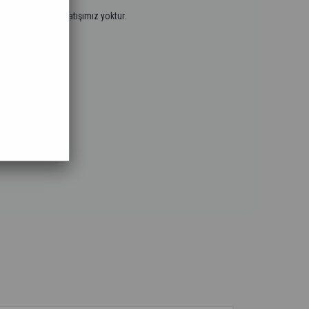
.
tayız. Perakende satışımız yoktur.