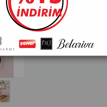
Fiyatları görebilmek için üye girişi yapmalısınız
*Sadece toptan satışımız vardır. Koli bazlı satış yapmak
Tavsiye Et
Yorum Yaz