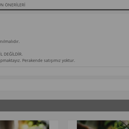
N ÖNERILERI
nılmalıdır.
İL DEĞİLDİR.
yapmaktayız. Perakende satışımız yoktur.