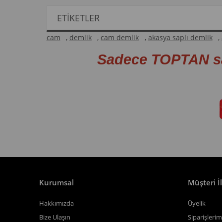
ETIKETLER
cam
,
demlik
,
cam demlik
,
akasya saplı demlik
,
Sadece TOPTAN s
Kurumsal
Müşteri İl
Hakkımızda
Üyelik
Bize Ulaşın
Siparişlerim