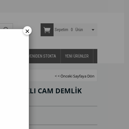
×
Sepetim
0
Ürün
YA DAYANIKLI
YENİDEN STOKTA
YENİ ÜRÜNLER
< < Önceki Sayfaya Dön
YA KAPAKLI CAM DEMLİK