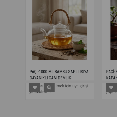
PAÇİ-1000 ML BAMBU SAPLI ISIYA
PAÇİ-ELLIE 1000 ML
DAYANIKLI CAM DEMLİK
KAPAKLI CAM DEMLİ
Fiyatları görebilmek için üye girişi
Fiyatları görebilmek i
yapmalısınız.
yapmalısınız.