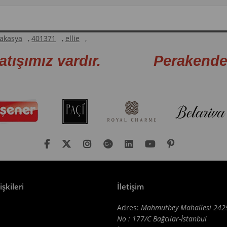
akasya
,
401371
,
ellie
,
atışımız vardır. Perakende sa
işkileri
İletişim
Adres:
Mahmutbey Mahallesi 242
No : 177/C Bağcılar-İstanbul