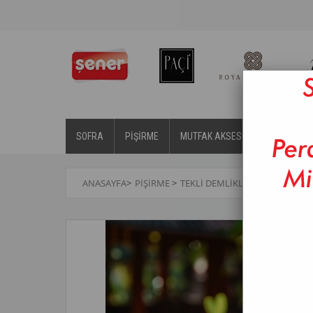
SOFRA
PİŞİRME
MUTFAK AKSESUARLARI
BA
ANASAYFA
>
PİŞİRME
>
TEKLI DEMLIKLER
>
PAÇİ-ELLIE