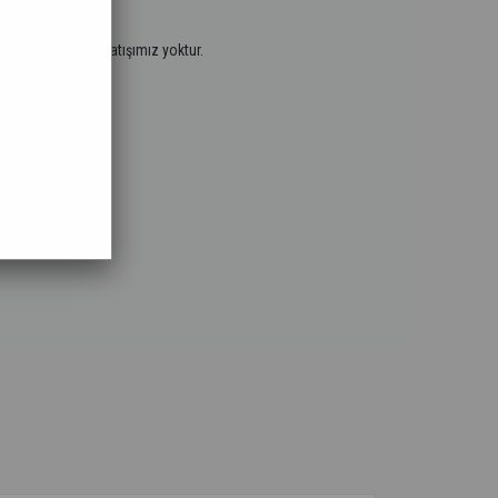
.
tayız. Perakende satışımız yoktur.