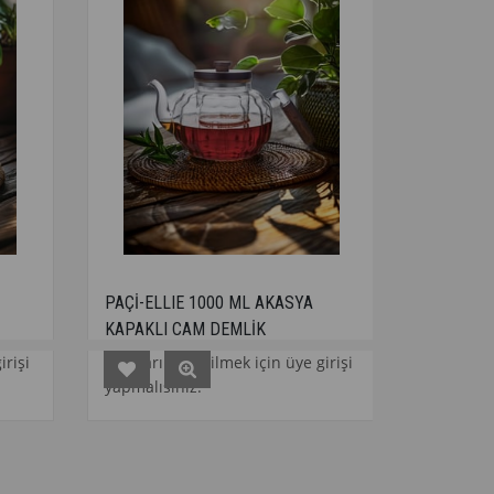
PAÇİ-ELLIE 1000 ML AKASYA
PAÇİ-1200 ML BAMBU SA
KAPAKLI CAM DEMLİK
DAYANIKLI CAM DEMLİK
Fiyatları görebilmek için üye girişi
Fiyatları görebilmek için
yapmalısınız.
yapmalısınız.