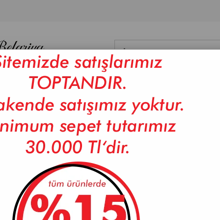
NYO
DİĞER
DAMA
BAMBU ÜRÜNLER
CAM ÜRÜNLER
ISI
 1000 ML AKASYA KAPAKLI CAM DEMLİK
PAÇİ-ELLIE 1000 ML AKAS
(P/CAM-401371)
Marka
PAÇİ