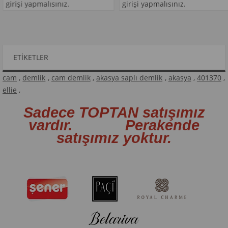
i yapmalısınız.
girişi yapmalısınız.
giri
ETIKETLER
cam
,
demlik
,
cam demlik
,
akasya saplı demlik
,
akasya
,
401370
,
ellie
,
Sadece TOPTAN satışımız
vardır. Perakende
satışımız yoktur.