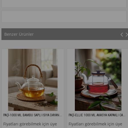
Benzer Ürünler
PAÇİ-1000 ML BAMBU SAPLI ISIYA DAYANIKLI CAM DEMLİK
PAÇİ-ELLIE 1000 ML AKASYA KAPAKLI CAM DEMLİK
ları görebilmek için üye
Fiyatları görebilmek için üye
Fiy