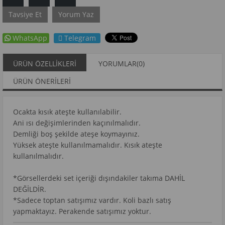
Tavsiye Et
Yorum Yaz
WhatsApp
Telegram
ÜRÜN ÖZELLIKLERI
YORUMLAR
(0)
ÜRÜN ÖNERILERI
Ocakta kısık ateşte kullanılabilir.
Ani ısı değişimlerinden kaçınılmalıdır.
Demliği boş şekilde ateşe koymayınız.
Yüksek ateşte kullanılmamalıdır. Kısık ateşte
kullanılmalıdır.
*Görsellerdeki set içeriği dışındakiler takıma DAHİL
DEĞİLDİR.
*Sadece toptan satışımız vardır. Koli bazlı satış
yapmaktayız. Perakende satışımız yoktur.