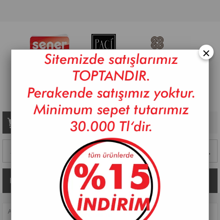
×
Sepetim
0
Ürün
Kategoriler
ANASAYFA
>
PİŞİRME
>
TEKLI DEMLIKLER
>