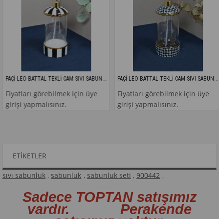
PAÇİ-LEO BATTAL TEKLİ CAM SIVI SABUNLUK
PAÇİ-LEO BATTAL TEKLİ CAM SIVI SABUNLUK
tları görebilmek için üye
Fiyatları görebilmek için üye
Fiy
i yapmalısınız.
girişi yapmalısınız.
gir
ETIKETLER
sıvı sabunluk
,
sabunluk
,
sabunluk seti
,
900442
,
Sadece TOPTAN satışımız
vardır. Perakende