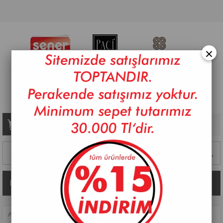
×
Sepetim
0
Ürün
Kategoriler
ANASAYFA
>
BANYO
>
SABUNLUKLAR
>