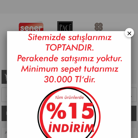
×
Sepetim
0
Ürün
Kategoriler
ANASAYFA
>
PİŞİRME
>
TEKLI TENCERELER
>