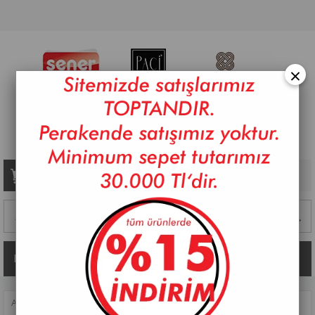
×
Sepetim
0
Ürün
Kategoriler
ANASAYFA
>
SOFRA
>
SERVIS GEREÇLERI
>