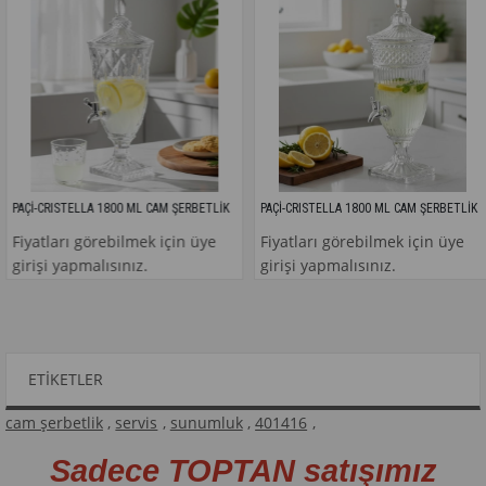
AÇİ-CRISTELLA 1800 ML CAM ŞERBETLİK
PAÇİ-CRISTELLA 1800 ML CAM ŞERBETLİK
iyatları görebilmek için üye
Fiyatları görebilmek için üye
irişi yapmalısınız.
girişi yapmalısınız.
ETIKETLER
cam şerbetlik
,
servis
,
sunumluk
,
401416
,
Sadece TOPTAN satışımız