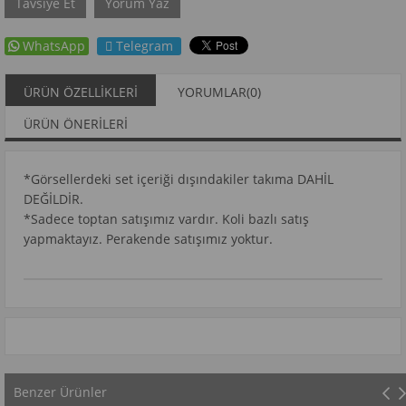
Tavsiye Et
Yorum Yaz
WhatsApp
Telegram
ÜRÜN ÖZELLIKLERI
YORUMLAR
(0)
ÜRÜN ÖNERILERI
*Görsellerdeki set içeriği dışındakiler takıma DAHİL
DEĞİLDİR.
*Sadece toptan satışımız vardır. Koli bazlı satış
yapmaktayız. Perakende satışımız yoktur.
Benzer Ürünler