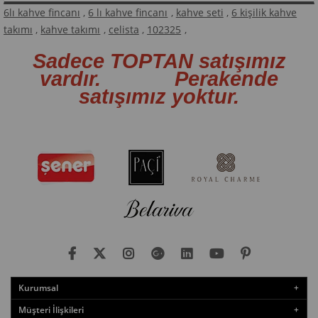
6lı kahve fincanı
,
6 lı kahve fincanı
,
kahve seti
,
6 kişilik kahve
takımı
,
kahve takımı
,
celista
,
102325
,
Sadece TOPTAN satışımız
vardır. Perakende
satışımız yoktur.
Kurumsal
Müşteri İlişkileri