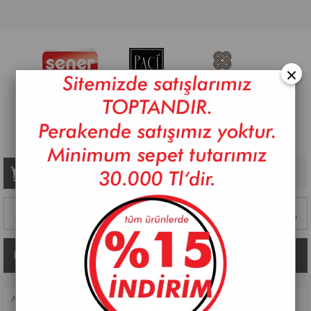
×
Sepetim
0
Ürün
Kategoriler
ANASAYFA
>
SOFRA
>
KAHVE FINCAN TAKIMLARI
>