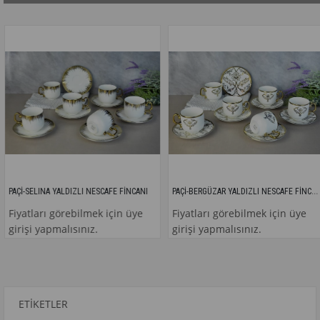
PAÇİ-BERGÜZAR YALDIZLI NESCAFE FİNCANI
AÇİ-SELINA YALDIZLI NESCAFE FİNCANI
iyatları görebilmek için üye
Fiyatları görebilmek için üye
irişi yapmalısınız.
girişi yapmalısınız.
ETIKETLER