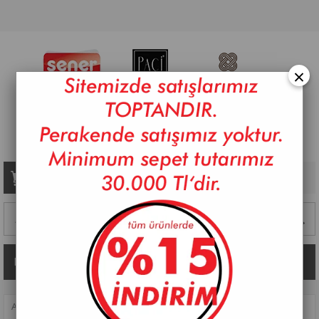
×
Sepetim
0
Ürün
Kategoriler
ANASAYFA
>
SOFRA
>
SERVIS GEREÇLERI
>