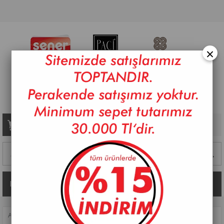
×
Sepetim
0
Ürün
Kategoriler
ANASAYFA
>
MUTFAK AKSESUARLARI
>