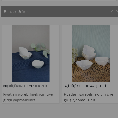
Benzer Ürünler
İ-KÜÇÜK 36'LI BEYAZ ÇEREZLİK
PAÇİ-KÜÇÜK 36'LI BEYAZ ÇEREZLİK
P
yatları görebilmek için üye
Fiyatları görebilmek için üye
F
rişi yapmalısınız.
girişi yapmalısınız.
g