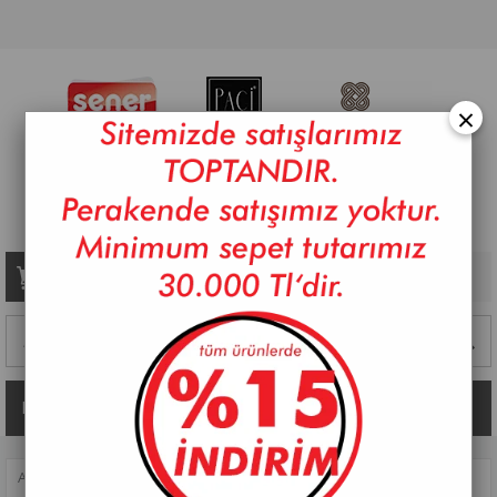
×
Sepetim
0
Ürün
Kategoriler
ANASAYFA
>
SOFRA
>
SERVIS GEREÇLERI
>
ÇEREZLIK
>