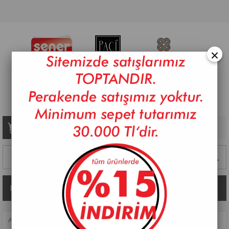
×
Sepetim
0
Ürün
Kategoriler
ANASAYFA
>
SOFRA
>
SERVIS GEREÇLERI
>
ÇEREZLIK
>