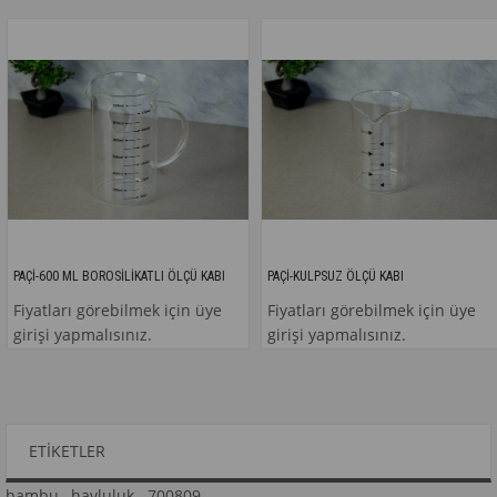
600 ML BOROSİLİKATLI ÖLÇÜ KABI
PAÇİ-KULPSUZ ÖLÇÜ KABI
tları görebilmek için üye
Fiyatları görebilmek için üye
Fi
şi yapmalısınız.
girişi yapmalısınız.
gi
ETIKETLER
bambu
,
havluluk
,
700809
,