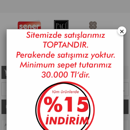
×
Sepetim
0
Ürün
Kategoriler
ANASAYFA
>
MUTFAK AKSESUARLARI
>