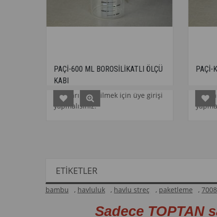
PAÇİ-600 ML BOROSİLİKATLI ÖLÇÜ
PAÇİ-KULPSUZ ÖLÇÜ KA
KABI
Fiyatları görebilmek için üye girişi
Fiyatları görebilmek için
yapmalısınız.
yapmalısınız.
ETIKETLER
bambu
,
havluluk
,
havlu streç
,
paketleme
,
700
Sadece TOPTAN s