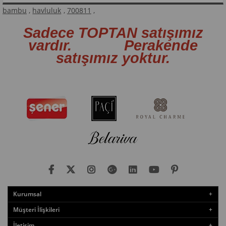
bambu
,
havluluk
,
700811
,
Sadece TOPTAN satışımız
vardır. Perakende
satışımız yoktur.
Kurumsal
Müşteri İlişkileri
İletişim