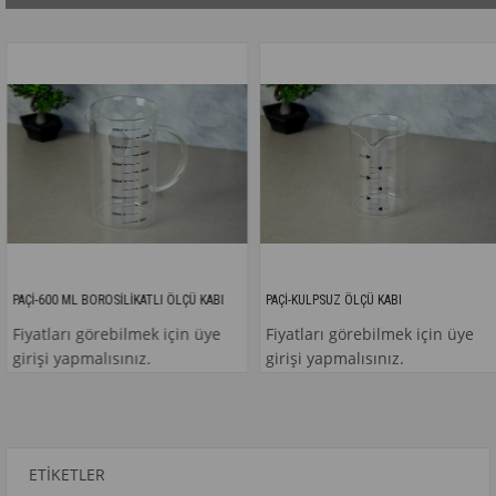
600 ML BOROSİLİKATLI ÖLÇÜ KABI
PAÇİ-KULPSUZ ÖLÇÜ KABI
tları görebilmek için üye
Fiyatları görebilmek için üye
Fiy
i yapmalısınız.
girişi yapmalısınız.
gir
ETIKETLER