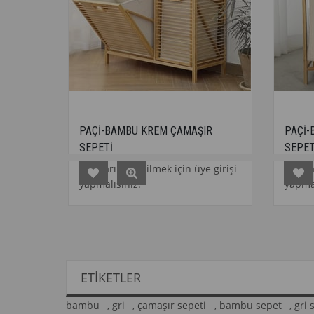
PAÇİ-BAMBU KREM ÇAMAŞIR
PAÇİ-BAMBU KREM İ
SEPETİ
SEPETİ
Fiyatları görebilmek için üye girişi
Fiyatları görebilmek i
yapmalısınız.
yapmalısınız.
ETIKETLER
bambu
,
gri
,
çamaşır sepeti
,
bambu sepet
,
gri 