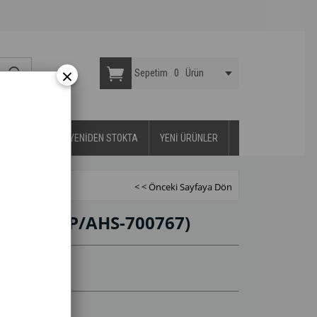
×
Sepetim
0
Ürün
YA DAYANIKLI
YENİDEN STOKTA
YENİ ÜRÜNLER
< < Önceki Sayfaya Dön
 SEPETİ
(P/AHS-700767)