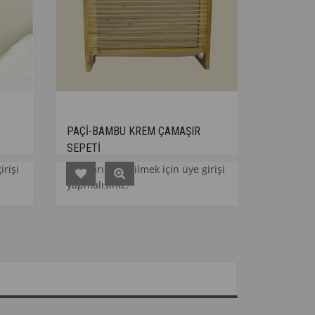
PAÇİ-BAMBU KREM ÇAMAŞIR
PAÇİ-BAMBU KREM ÇA
SEPETİ
SEPETİ
Fiyatları görebilmek için üye girişi
Fiyatları görebilmek içi
yapmalısınız.
yapmalısınız.