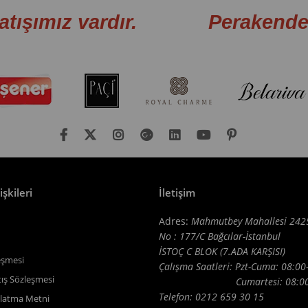
atışımız vardır. Perakende sa
işkileri
İletişim
Adres:
Mahmutbey Mahallesi 242
No : 177/C Bağcılar-İstanbul
İSTOÇ C BLOK (7.ADA KARŞISI)
eşmesi
Çalışma Saatleri: Pzt-Cuma: 08:00
tış Sözleşmesi
Cumartesi: 08:00-1
Telefon: 0212 659 30 15
latma Metni