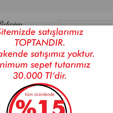
NYO
DİĞER
DAMA
BAMBU ÜRÜNLER
CAM ÜRÜNLER
ISI
BU GRİ ÇAMAŞIR SEPETİ
PAÇİ-BAMBU GRİ ÇAMAŞIR
Marka
PAÇİ