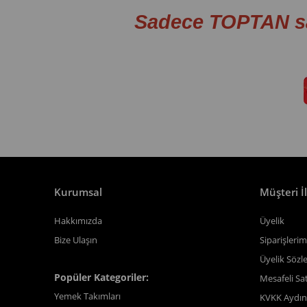
Sadece TOPTAN s
Kurumsal
Müşteri İl
Hakkımızda
Üyelik
Bize Ulaşın
Siparişlerim
Üyelik Sözl
Popüler Kategoriler:
Mesafeli Sa
Yemek Takımları
KVKK Aydın