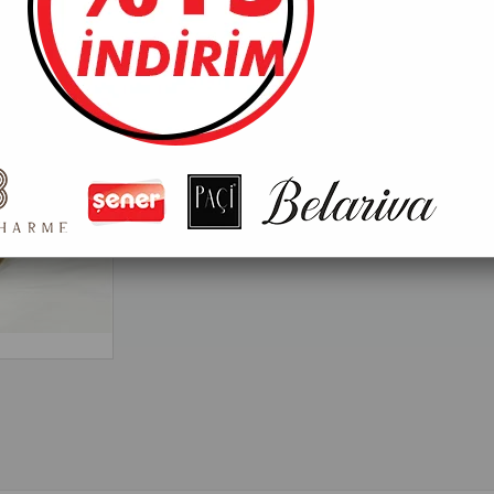
Fiyatları görebilmek için üye girişi yapmalısınız
*Sadece toptan satışımız vardır. Koli bazlı satış yapmak
Tavsiye Et
Yorum Yaz