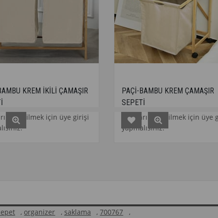
KİLİ ÇAMAŞIR
PAÇİ-BAMBU KREM ÇAMAŞIR
SEPETİ
çin üye girişi
Fiyatları görebilmek için üye girişi
yapmalısınız.
sepet
,
organizer
,
saklama
,
700767
,