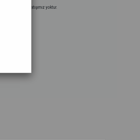
.
tayız. Perakende satışımız yoktur.