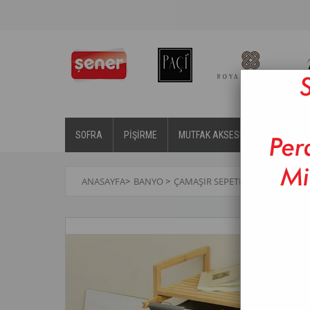
SOFRA
PİŞİRME
MUTFAK AKSESUARLARI
BA
ANASAYFA
>
BANYO
>
ÇAMAŞIR SEPETLERI
>
PAÇİ-BAM