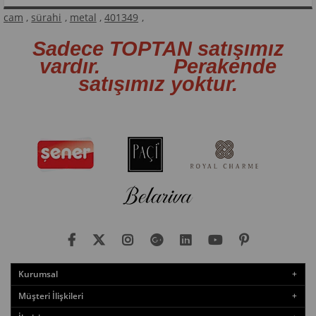
cam
,
sürahi
,
metal
,
401349
,
Sadece TOPTAN satışımız
vardır. Perakende
satışımız yoktur.
Kurumsal
Müşteri İlişkileri