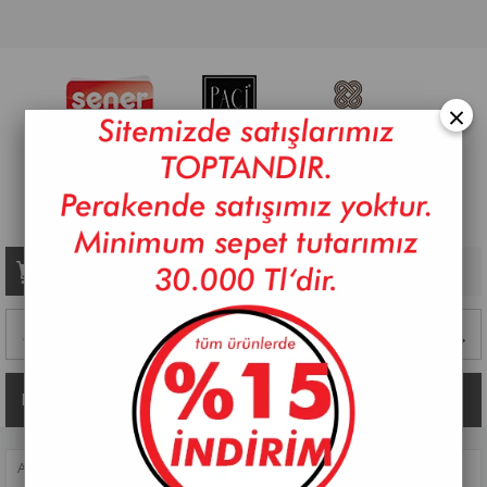
×
Sepetim
0
Ürün
Kategoriler
ANASAYFA
>
SOFRA
>
SERVIS GEREÇLERI
>
SÜRAHI
>