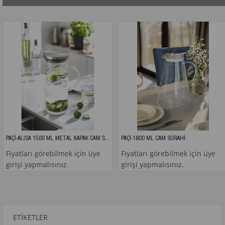
PAÇİ-ALISA 1500 ML METAL KAPAK CAM SÜRAHİ
PAÇİ-1800 ML CAM SÜRAHİ
ları görebilmek için üye
Fiyatları görebilmek için üye
Fiy
i yapmalısınız.
girişi yapmalısınız.
giri
ETIKETLER