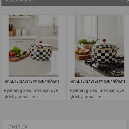
PAÇİ-ELİTE CLASS 18 CM DAMA GÜVEÇ TENCERE
PAÇİ-ELİTE CLASS 22 CM DAMA GÜVEÇ TENCERE
yatları görebilmek için üye
Fiyatları görebilmek için üye
rişi yapmalısınız.
girişi yapmalısınız.
ETIKETLER