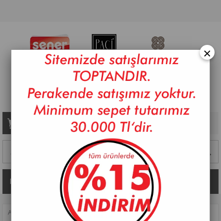
×
Sepetim
0
Ürün
Kategoriler
ANASAYFA
>
PİŞİRME
>
TEKLI TENCERELER
>