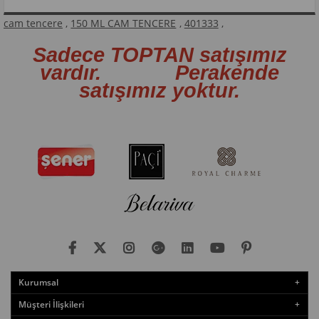
cam tencere
,
150 ML CAM TENCERE
,
401333
,
Sadece TOPTAN satışımız
vardır. Perakende
satışımız yoktur.
Kurumsal
Müşteri İlişkileri